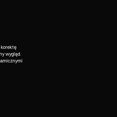
 korektę
lny wygląd.
ramicznymi