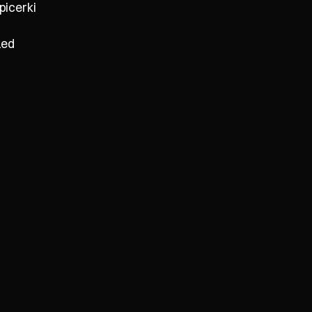
picerki
zed