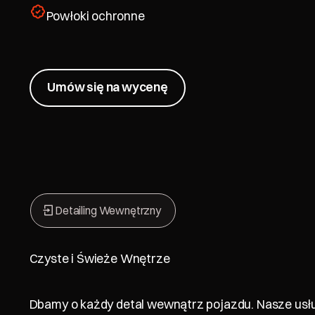
Powłoki ochronne
Umów się na wycenę
Umów się na wycenę
Detailing Wewnętrzny
Czyste i Świeże Wnętrze
Dbamy o każdy detal wewnątrz pojazdu. Nasze usł