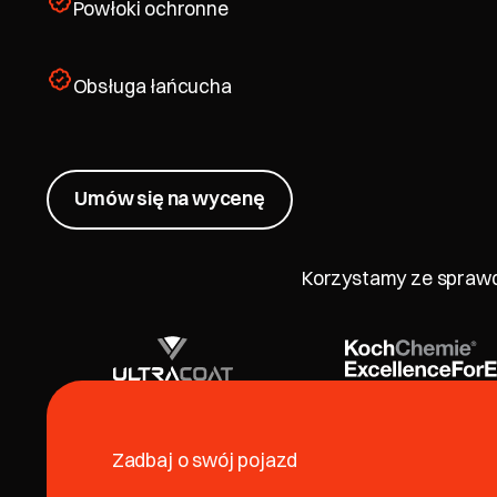
Powłoki ochronne
Obsługa łańcucha
Umów się na wycenę
Umów się na wycenę
Korzystamy ze spraw
Zadbaj o swój pojazd