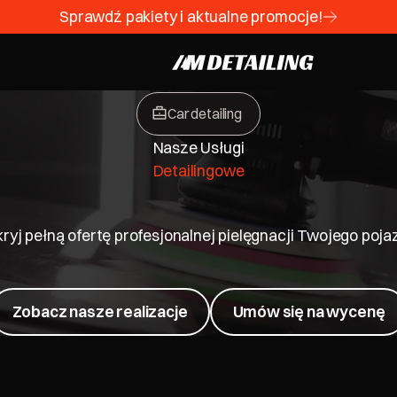
Sprawdź pakiety i aktualne promocje!
Car detailing
Nasze Usługi
Detailingowe
ryj pełną ofertę profesjonalnej pielęgnacji Twojego poja
Zobacz nasze realizacje
Zobacz nasze realizacje
Umów się na wycenę
Umów się n