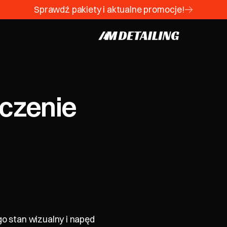
Sprawdź pakiety i aktualne promocje!
czenie
o stan wizualny i napęd