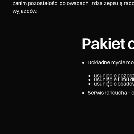
zanim pozostałości po owadach i rdza zepsują rado
wyjazdów.
Pakiet 
Dokładne mycie mot
usunięcie pozos
usunięcie filmu 
usunięcie osadó
Serwis łańcucha - 