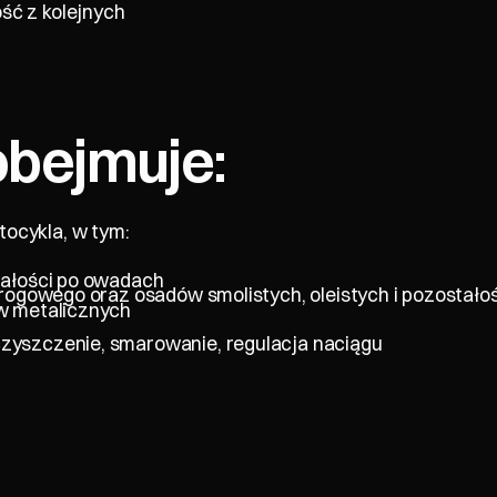
ść z kolejnych
obejmuje:
ocykla, w tym:
tałości po owadach
drogowego oraz osadów smolistych, oleistych i pozostałoś
w metalicznych
czyszczenie, smarowanie, regulacja naciągu